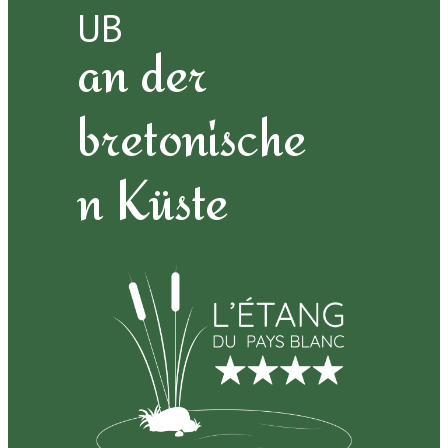
UB
an der
bretonische
n Küste