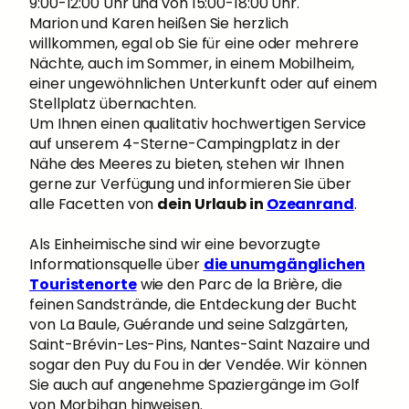
9:00-12:00 Uhr und von 15:00-18:00 Uhr.
Marion und Karen heißen Sie herzlich
willkommen, egal ob Sie für eine oder mehrere
Nächte, auch im Sommer, in einem Mobilheim,
einer ungewöhnlichen Unterkunft oder auf einem
Stellplatz übernachten.
Um Ihnen einen qualitativ hochwertigen Service
auf unserem 4-Sterne-Campingplatz in der
Nähe des Meeres zu bieten, stehen wir Ihnen
gerne zur Verfügung und informieren Sie über
alle Facetten von
dein Urlaub in
Ozeanrand
.
Als Einheimische sind wir eine bevorzugte
Informationsquelle über
die unumgänglichen
Touristenorte
wie den Parc de la Brière, die
feinen Sandstrände, die Entdeckung der Bucht
von La Baule, Guérande und seine Salzgärten,
Saint-Brévin-Les-Pins, Nantes-Saint Nazaire und
sogar den Puy du Fou in der Vendée. Wir können
Sie auch auf angenehme Spaziergänge im Golf
von Morbihan hinweisen.