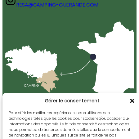
RESA@CAMPING-GUERANDE.COM
Gérer le consentement
Pour offrir les meilleures expériences, nous utilisons des
technologies telles que les cookies pour stocker et/ou accéder aux
MENTIONS LÉGALES
–
PLAN DU SITE
–
ÉDITORIAL
–
CRÉÉ PAR
informations des appareils. Le fait de consentir à ces technologies
nous permettra de traiter des données telles que le comportement
OUEST COMMUNICATION
de navigation ou les ID uniques sur ce site. Le fait de ne pas